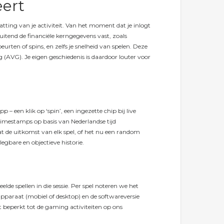
eert
atting van je activiteit. Van het moment dat je inlogt
luitend de financiële kerngegevens vast, zoals
urten of spins, en zelfs je snelheid van spelen. Deze
AVG). Je eigen geschiedenis is daardoor louter voor
 een klik op ‘spin’, een ingezette chip bij live
timestamps op basis van Nederlandse tijd
t de uitkomst van elk spel, of het nu een random
egbare en objectieve historie.
elde spellen in die sessie. Per spel noteren we het
 apparaat (mobiel of desktop) en de softwareversie
t beperkt tot de gaming activiteiten op ons