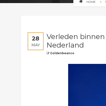
HOME
Verleden binnen 
28
Nederland
MAY
Goldenbeanco