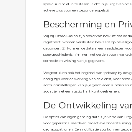
speelduurlimiet in te stellen. Zicht in je uitgaven o
actieve gids voor een gezondere spelstijl.
Bescherming en Pri
Wij bij Lizaro Casino zijn ons ervan bewust dat de d
registreert, worden versleuteld bewaard op beveilig
gebonden. Zij kunnen de data alleen raadplegen voor
speelgeschiedenis nimmer met derden voor marketing
correctie en wissing van je gegevens.
We gebruiken ook het beginsel van ‘privacy by desig
nodig zijn voor de werking van de dienst, voor onze w
accountinstellingen kan je je geschiedenis inzien e
zodat je met een rustig hart kunt deelnemen.
De Ontwikkeling van
De opties van eigen gaming data zijn verre van uitg
voor gepersonaliseerde en proactieve ondersteuning
gedragspatronen. Een notificatie zou kunnen zeggen: