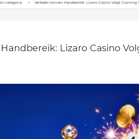
Sin categoría
Verleden binnen Handbereik: Lizaro Casino Volgt Gaming S
Handbereik: Lizaro Casino Vol