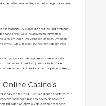
ata niet alleen een verslag van het vroeger, maar een
n is essentieel. Alle data die ons tracking-systeem
 dat aan vertrouwelijkheidsovereenkomsten is
che verplichtingen. We verkopen of delen uw eigen
 (AVG). Die wet biedt jou het recht op controle,
is uitgangspunt. We registreren alleen data die
t te geven. Jij hebt altijd de controle. Via je
 We zetten dit duidelijk uit in ons privacybeleid,
 Online Casino’s
r is dan een terugblik. Het kan dienen als platform
aardevolle meldingen kunnen geven op basis van
elding is dan afkomstig van je eigen historische