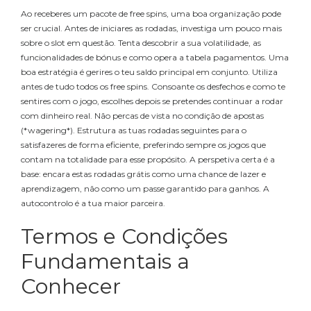
Ao receberes um pacote de free spins, uma boa organização pode
ser crucial. Antes de iniciares as rodadas, investiga um pouco mais
sobre o slot em questão. Tenta descobrir a sua volatilidade, as
funcionalidades de bónus e como opera a tabela pagamentos. Uma
boa estratégia é gerires o teu saldo principal em conjunto. Utiliza
antes de tudo todos os free spins. Consoante os desfechos e como te
sentires com o jogo, escolhes depois se pretendes continuar a rodar
com dinheiro real. Não percas de vista no condição de apostas
(*wagering*). Estrutura as tuas rodadas seguintes para o
satisfazeres de forma eficiente, preferindo sempre os jogos que
contam na totalidade para esse propósito. A perspetiva certa é a
base: encara estas rodadas grátis como uma chance de lazer e
aprendizagem, não como um passe garantido para ganhos. A
autocontrolo é a tua maior parceira.
Termos e Condições
Fundamentais a
Conhecer