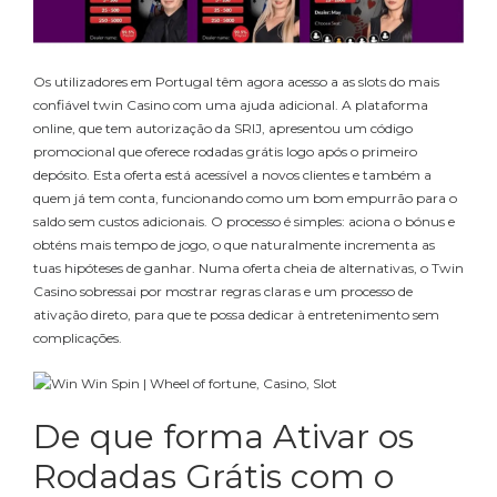
Os utilizadores em Portugal têm agora acesso a as slots do
mais
confiável twin
Casino com uma ajuda adicional. A plataforma
online, que tem autorização da SRIJ, apresentou um código
promocional que oferece rodadas grátis logo após o primeiro
depósito. Esta oferta está acessível a novos clientes e também a
quem já tem conta, funcionando como um bom empurrão para o
saldo sem custos adicionais. O processo é simples: aciona o bónus e
obténs mais tempo de jogo, o que naturalmente incrementa as
tuas hipóteses de ganhar. Numa oferta cheia de alternativas, o Twin
Casino sobressai por mostrar regras claras e um processo de
ativação direto, para que te possa dedicar à entretenimento sem
complicações.
De que forma Ativar os
Rodadas Grátis com o