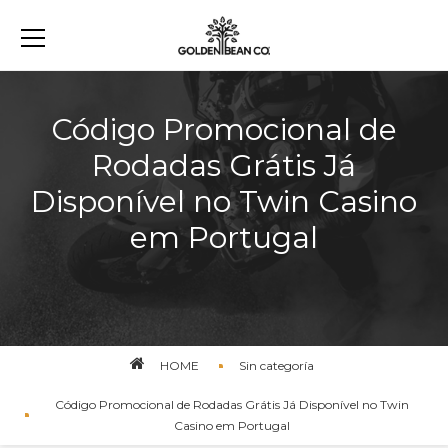
Código Promocional de
Rodadas Grátis Já
Disponível no Twin Casino
em Portugal
HOME
Sin categoría
Código Promocional de Rodadas Grátis Já Disponível no Twin
Casino em Portugal