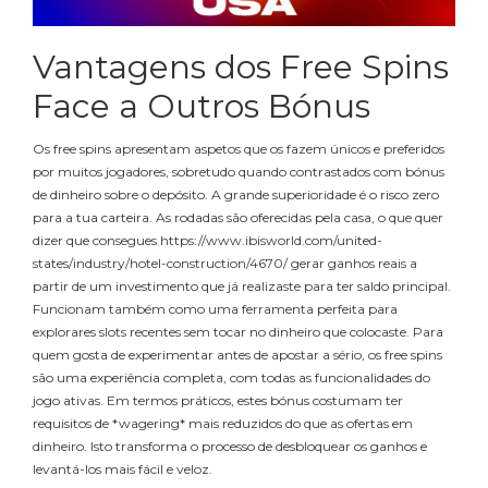
Vantagens dos Free Spins
Face a Outros Bónus
Os free spins apresentam aspetos que os fazem únicos e preferidos
por muitos jogadores, sobretudo quando contrastados com bónus
de dinheiro sobre o depósito. A grande superioridade é o risco zero
para a tua carteira. As rodadas são oferecidas pela casa, o que quer
dizer que consegues
https://www.ibisworld.com/united-
states/industry/hotel-construction/4670/
gerar ganhos reais a
partir de um investimento que já realizaste para ter saldo principal.
Funcionam também como uma ferramenta perfeita para
explorares slots recentes sem tocar no dinheiro que colocaste. Para
quem gosta de experimentar antes de apostar a sério, os free spins
são uma experiência completa, com todas as funcionalidades do
jogo ativas. Em termos práticos, estes bónus costumam ter
requisitos de *wagering* mais reduzidos do que as ofertas em
dinheiro. Isto transforma o processo de desbloquear os ganhos e
levantá-los mais fácil e veloz.