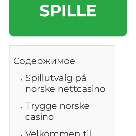
SPILLE
Содержимое
Spillutvalg på
norske nettcasino
Trygge norske
casino
Velkommen til