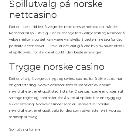
Spillutvalg på norske
nettcasino
Det er ikke alltid lett å velge det rette norske nettcasino, når det
kommer til spillutvalg. Det er mange forskjellige spill og kasinoer å
velge mellom, og det kan være vanskelig å bestemme seg for det
perfekte alternativet. Likevel er det viktig å vite hva du søker etter i
et spillutvalg, for å sikre at du får den beste erfaringen.
Trygge norske casino
Det er viktig å velge et trygt og seriøst casino, for å sikre at du har
en god erfaring. Norske casinoer som er lisensiert av norske
myndigheter, er et godt sted å starte. Disse casinoene er underlagt
strenge regler og kontroller, for å sikre at spillere har en trygg og
sikker erfaring. Norske casinoer som er lisensiert av norske
myndigheter, er et godt valg for deg som søker etter en trygg og
seriøs spillutvalg.
Spillutvalg for alle