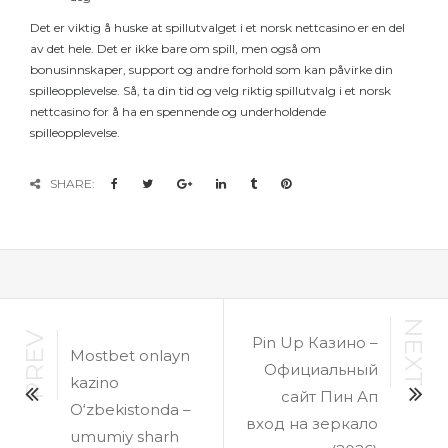
Det er viktig å huske at spillutvalget i et norsk nettcasino er en del
av det hele. Det er ikke bare om spill, men også om
bonusinnskaper, support og andre forhold som kan påvirke din
spilleopplevelse. Så, ta din tid og velg riktig spillutvalg i et norsk
nettcasino for å ha en spennende og underholdende
spilleopplevelse.
SHARE:
NEXT
PREV
Pin Up Казино –
Mostbet onlayn
Официальный
kazino
сайт Пин Ап
O‘zbekistonda –
вход на зеркало
umumiy sharh