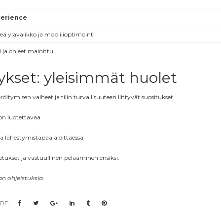
perience
eä ylävalikko ja mobiilioptimointi
 ja ohjeet mainittu
ykset: yleisimmät huolet
tymisen vaiheet ja tilin turvallisuuteen liittyvät suositukset.
 on luotettavaa
a lähestymistapaa aloittaessa.
tukset ja vastuullinen pelaaminen ensiksi.
n ohjeistuksia.
RE: