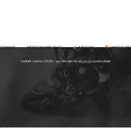
CTANOS
RESPONSABILIDAD
AZÚCAR
CHOCO-IN
roobet casino 2026 – syvällinen analyysi ja suositukset