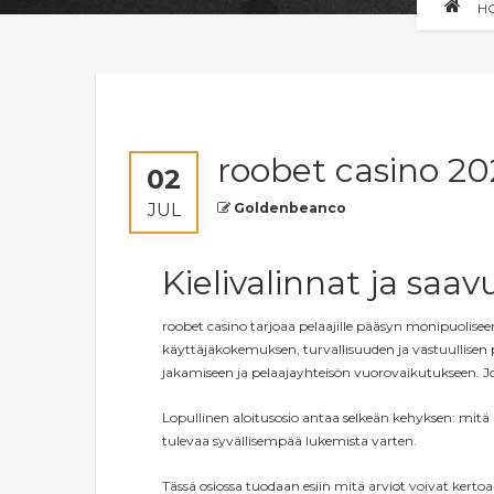
H
roobet casino 202
02
JUL
Goldenbeanco
Kielivalinnat ja saa
roobet casino tarjoaa pelaajille pääsyn monipuolis
käyttäjäkokemuksen, turvallisuuden ja vastuullisen 
jakamiseen ja pelaajayhteisön vuorovaikutukseen. Jos
Lopullinen aloitusosio antaa selkeän kehyksen: mitä
tulevaa syvällisempää lukemista varten.
Tässä osiossa tuodaan esiin mitä arviot voivat kerto