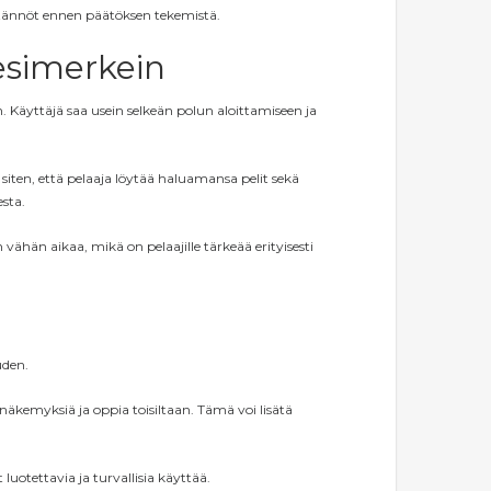
käytännöt ennen päätöksen tekemistä.
 esimerkein
n. Käyttäjä saa usein selkeän polun aloittamiseen ja
siten, että pelaaja löytää haluamansa pelit sekä
sta.
hän aikaa, mikä on pelaajille tärkeää erityisesti
uden.
 näkemyksiä ja oppia toisiltaan. Tämä voi lisätä
luotettavia ja turvallisia käyttää.