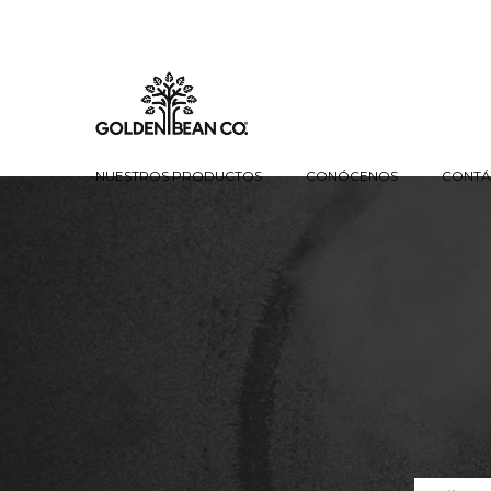
NUESTROS PRODUCTOS
CONÓCENOS
CONTÁ