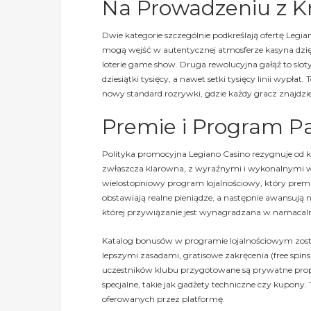
Na Prowadzeniu z K
Dwie kategorie szczególnie podkreślają ofertę Legian
mogą wejść w autentycznej atmosferze kasyna dzięk
loterie game show. Druga rewolucyjna gałąź to sl
dziesiątki tysięcy, a nawet setki tysięcy linii wy
nowy standard rozrywki, gdzie każdy gracz znajdzie c
Premie i Program Pa
Polityka promocyjna Legiano Casino rezygnuje od k
zwłaszcza klarowna, z wyraźnymi i wykonalnymi wa
wielostopniowy program lojalnościowy, który premi
obstawiają realne pieniądze, a następnie awansują n
której przywiązanie jest wynagradzana w namacal
Katalog bonusów w programie lojalnościowym zost
lepszymi zasadami, gratisowe zakręcenia (free spins
uczestników klubu przygotowane są prywatne pro
specjalne, takie jak gadżety techniczne czy kupony
oferowanych przez platformę.