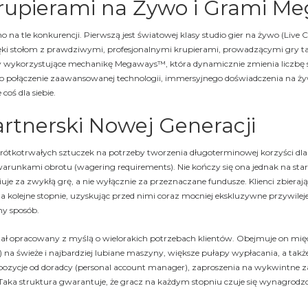
rupierami na Żywo i Grami 
o na tle konkurencji. Pierwszą jest światowej klasy studio gier na żywo (Live
i stołom z prawdziwymi, profesjonalnymi krupierami, prowadzącymi gry takie
oty wykorzystujące mechanikę Megaways™, która dynamicznie zmienia liczbę 
płat. To połączenie zaawansowanej technologii, immersyjnego doświadczenia na
oś dla siebie.
rtnerski Nowej Generacji
rótkotrwałych sztuczek na potrzeby tworzenia długoterminowej korzyści dla 
runkami obrotu (wagering requirements). Nie kończy się ona jednak na sta
uje za zwykłą grę, a nie wyłącznie za przeznaczane fundusze. Klienci zbiera
a kolejne stopnie, uzyskując przed nimi coraz mocniej ekskluzywne przywileje
ny sposób.
ał opracowany z myślą o wielorakich potrzebach klientów. Obejmuje on mi
) na świeże i najbardziej lubiane maszyny, większe pułapy wypłacania, a takż
pozycje od doradcy (personal account manager), zaproszenia na wykwintn
. Taka struktura gwarantuje, że gracz na każdym stopniu czuje się wynagrodzo