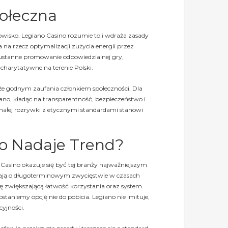
ołeczna
dowisko. Legiano Casino rozumie to i wdraża zasady
a rzecz optymalizacji zużycia energii przez
eustanne promowanie odpowiedzialnej gry,
harytatywne na terenie Polski.
akże godnym zaufania członkiem społeczności. Dla
iano, kładąc na transparentność, bezpieczeństwo i
nałej rozrywki z etycznymi standardami stanowi
o Nadaje Trend?
Casino okazuje się być tej branży najważniejszym
dzają o długoterminowym zwycięstwie w czasach
ę zwiększającą łatwość korzystania oraz system
taniemy opcję nie do pobicia. Legiano nie imituje,
cyjności.