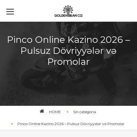
Pinco Online Kazino 2026 –
Pulsuz Dövriyyələr və
Promolar
HOME
Sin categoría
Pinco Online Kazino 2026 – Pulsuz Dövriyyələr və Promolar