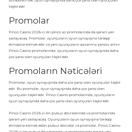
istifadə etmək, oyun oynayışında daha çox şansı olan oyunçuları
təşkil edir.
Promolar
Pinco Casino 2026-ci ilin
pinco az
promolarında da qərarlı yeri
saxlayacaq. Promolar, oyunçuların oyun oynayışına tərəqqi
etməsinə kömək edir və yeni oyunçuların qazanma şansını artırır.
Pinco Casino promolarında, oyunçuların oyun oynayışında daha
çox şansı olan oyunçuları təşkil edir.
Promoların Nəticələri
Promolar, oyun oynayışında daha çox şansı olan oyunçuları təşkil
edir. Bu promolar, oyun oynayışında daha çox şansı olan
oyunçuları təşkil edir. Pinco Casino promolarında, oyunçuların
oyun oynayışında daha çox şansı olan oyunçuları təşkil edir.
Pinco Casino 2026-ci ilin pulsuz dövrələrində və promolarında
qərarlı yeri saxlayacaq. Oyunçuların oyun oynayışına tərəqqi
etməsinə kömək edən pulsuz dövrələr və promolar, Pinco Casino
2026-ci ilin pulsuz dövrələrində və promolarında qərarlı yeri