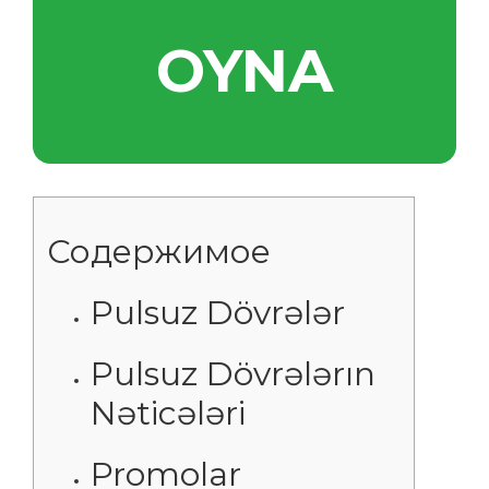
OYNA
Содержимое
Pulsuz Dövrələr
Pulsuz Dövrələrın
Nəticələri
Promolar