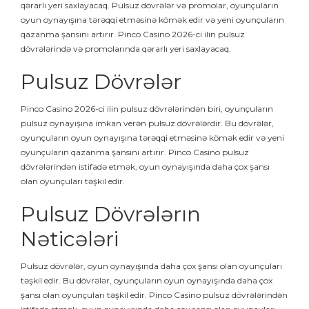
qərarlı yeri saxlayacaq. Pulsuz dövrələr və promolar, oyunçuların
oyun oynayışına tərəqqi etməsinə kömək edir və yeni oyunçuların
qazanma şansını artırır. Pinco Casino 2026-ci ilin pulsuz
dövrələrində və promolarında qərarlı yeri saxlayacaq.
Pulsuz Dövrələr
Pinco Casino 2026-ci ilin pulsuz dövrələrindən biri, oyunçuların
pulsuz oynayışına imkan verən pulsuz dövrələrdir. Bu dövrələr,
oyunçuların oyun oynayışına tərəqqi etməsinə kömək edir və yeni
oyunçuların qazanma şansını artırır. Pinco Casino pulsuz
dövrələrindən istifadə etmək, oyun oynayışında daha çox şansı
olan oyunçuları təşkil edir.
Pulsuz Dövrələrın
Nəticələri
Pulsuz dövrələr, oyun oynayışında daha çox şansı olan oyunçuları
təşkil edir. Bu dövrələr, oyunçuların oyun oynayışında daha çox
şansı olan oyunçuları təşkil edir. Pinco Casino pulsuz dövrələrindən