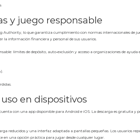
e.
as y juego responsable
g Authority, lo que garantiza cumplimiento con normas internacionales de ju
er la información financiera y personal de sus usuarios.
nsable: límites de depósito, auto‑exclusión y acceso a organizaciones de ayuda e
).
rdidas.
 uso en dispositivos
uenta con una app disponible para Android e iOS. La descarga es gratuita y per
carga reducidos y una interfaz adaptada a pantallas pequeñas. Los usuarios repor
te en una opción práctica para jugar desde cualquier lugar.