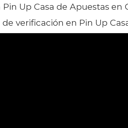
a Pin Up Casa de Apuestas en 
o de verificación en Pin Up Ca