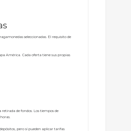
as
ragamonedas seleccionadas. El requisito de
pa América. Cada oferta tiene sus propias
 retirada de fondos. Los tiempos de
 horas.
epósitos, pero sí pueden aplicar tarifas