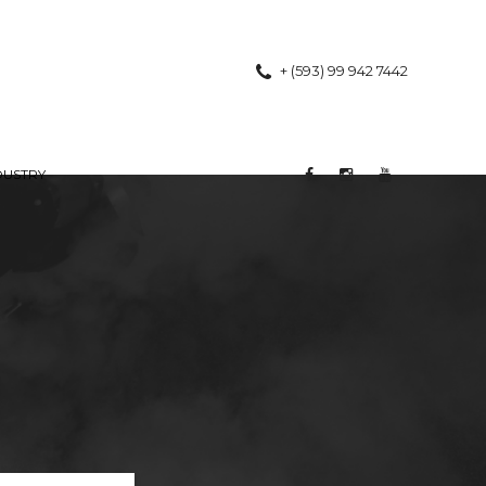
+ (593) 99 942 7442
DUSTRY