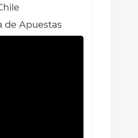
Chile
sa de Apuestas