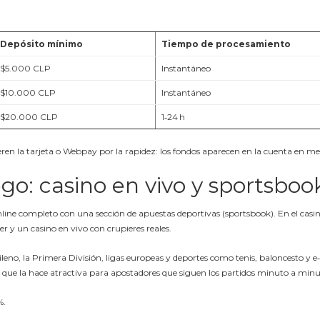
Depósito mínimo
Tiempo de procesamiento
$5.000 CLP
Instantáneo
$10.000 CLP
Instantáneo
$20.000 CLP
1‑24 h
fieren la tarjeta o Webpay por la rapidez: los fondos aparecen en la cuenta en m
go: casino en vivo y sportsboo
ine completo con una sección de apuestas deportivas (sportsbook). En el casi
r y un casino en vivo con crupieres reales.
ileno, la Primera División, ligas europeas y deportes como tenis, baloncesto y e
 que la hace atractiva para apostadores que siguen los partidos minuto a minu
%.