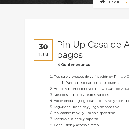
HOME
Pin Up Casa de A
30
pagos
JUN
Goldenbeanco
Registro y proceso de verificación en Pin Up 
Paso a paso para crear tu cuenta
Bonos y promociones de Pin Up Casa de Apu
Métodos de pago y retiros rápidos
Experiencia de juego: casino en vivo y sports
Seguridad, licencias y juego responsable
Aplicación móvil y uso en dispositivos
Servicio al cliente y soporte
Conclusión y acceso directo