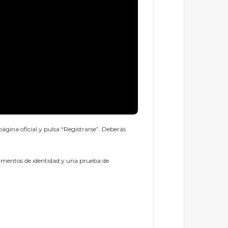
ágina oficial y pulsa “Registrarse”. Deberás
ocumentos de identidad y una prueba de