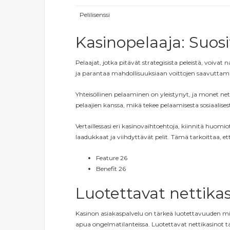
Pelilisenssi
Kasinopelaaja: Suos
Pelaajat, jotka pitävät strategisista peleistä, voivat
ja parantaa mahdollisuuksiaan voittojen saavuttami
Yhteisöllinen pelaaminen on yleistynyt, ja monet net
pelaajien kanssa, mikä tekee pelaamisesta sosiaalises
Vertaillessasi eri kasinovaihtoehtoja, kiinnitä huom
laadukkaat ja viihdyttävät pelit. Tämä tarkoittaa, e
Feature 26
Benefit 26
Luotettavat nettika
Kasinon asiakaspalvelu on tärkeä luotettavuuden mitta
apua ongelmatilanteissa. Luotettavat nettikasinot ta