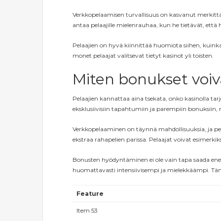
Verkkopelaamisen turvallisuus on kasvanut merkittäv
antaa pelaajille mielenrauhaa, kun he tietävät, että 
Pelaajien on hyvä kiinnittää huomiota siihen, kuinka 
monet pelaajat valitsevat tietyt kasinot yli toisten.
Miten bonukset voiva
Pelaajien kannattaa aina tsekata, onko kasinolla tarjol
eksklusiivisiin tapahtumiin ja parempiin bonuksiin,
Verkkopelaaminen on täynnä mahdollisuuksia, ja pel
ekstraa rahapelien parissa. Pelaajat voivat esimerki
Bonusten hyödyntäminen ei ole vain tapa saada enemm
huomattavasti intensiivisempi ja mielekkäämpi. Tämä
Feature
Item 53