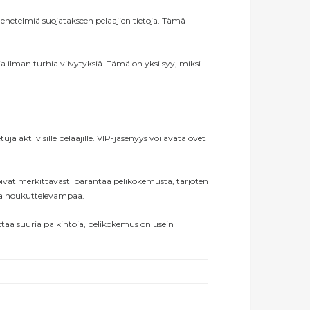
menetelmiä suojatakseen pelaajien tietoja. Tämä
ja ilman turhia viivytyksiä. Tämä on yksi syy, miksi
ja aktiivisille pelaajille. VIP-jäsenyys voi avata ovet
ivat merkittävästi parantaa pelikokemusta, tarjoten
istä houkuttelevampaa.
ttaa suuria palkintoja, pelikokemus on usein