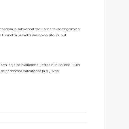
-chatissä ja sähköpostitse. Tämä tekee ongelmien
en tunnetta. Raketti Kasino on sitoutunut
 Sen laaja pelivalikoima kattaa niin kolikko- kuin
ät pelaamisesta vaivatonta ja sujuvaa.