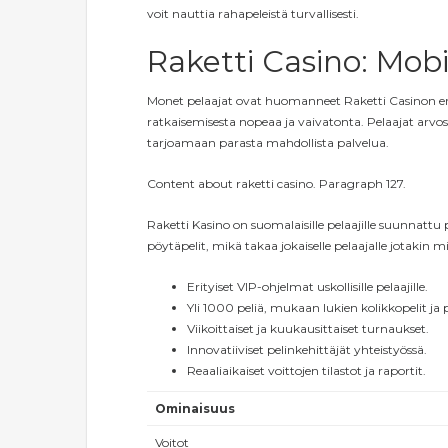
voit nauttia rahapeleistä turvallisesti.
Raketti Casino: Mob
Monet pelaajat ovat huomanneet Raketti Casinon erin
ratkaisemisesta nopeaa ja vaivatonta. Pelaajat arvos
tarjoamaan parasta mahdollista palvelua.
Content about raketti casino. Paragraph 127.
Raketti Kasino on suomalaisille pelaajille suunnattu 
pöytäpelit, mikä takaa jokaiselle pelaajalle jotakin m
Erityiset VIP-ohjelmat uskollisille pelaajille.
Yli 1000 peliä, mukaan lukien kolikkopelit ja 
Viikoittaiset ja kuukausittaiset turnaukset.
Innovatiiviset pelinkehittäjät yhteistyössä.
Reaaliaikaiset voittojen tilastot ja raportit.
Ominaisuus
Voitot