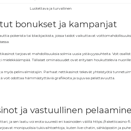
Luotettava ja turvallinen
itut bonukset ja kampanjat
 nauttia pokerista tai blackjackista, joissa taidot vaikuttavat voittomahdollisuuk
sessa.
tikasinot tarjoavat mahdollisuuksia solmia uusia ystävyyssuhteita. Voit osall
ti mielekkäämpää. Tällaiset ominaisuudet ovat erityisen houkuttelevia nuorille p
iota myös pelinvalmistajiin. Parhaat nettikasinot tekevät yhteistyötä tunnetui
ttä voit odottaa hämmästyttäviä grafiikoita ja sujuvaa pelattavuutta.
sinot ja vastuullinen pelaamin
ri, ja sen laatu voi erota suuresti eri kasinoiden välillä
https://raketticasino-f
rjoavat monipuolisia tukivaihtoehtoja, kuten live-chatin, sähköpostin ja puhe