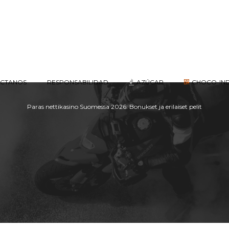
CTANOS
RESPONSABILIDAD
AZÚCAR
CHOCO-IN
Paras nettikasino Suomessa 2026: Bonukset ja erilaiset pelit