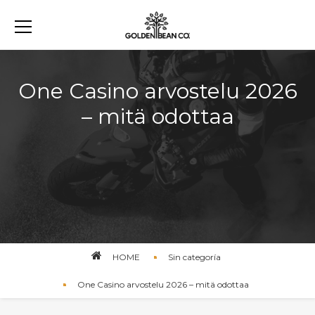
One Casino arvostelu 2026
– mitä odottaa
HOME
Sin categoría
One Casino arvostelu 2026 – mitä odottaa