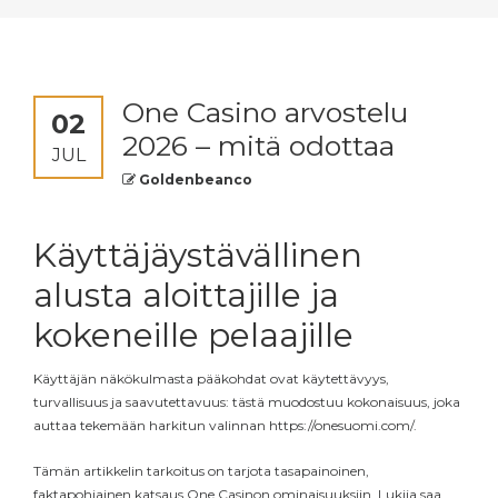
One Casino arvostelu
02
2026 – mitä odottaa
JUL
Goldenbeanco
Käyttäjäystävällinen
alusta aloittajille ja
kokeneille pelaajille
Käyttäjän näkökulmasta pääkohdat ovat käytettävyys,
turvallisuus ja saavutettavuus: tästä muodostuu kokonaisuus, joka
auttaa tekemään harkitun valinnan
https://onesuomi.com/
.
Tämän artikkelin tarkoitus on tarjota tasapainoinen,
faktapohjainen katsaus One Casinon ominaisuuksiin. Lukija saa