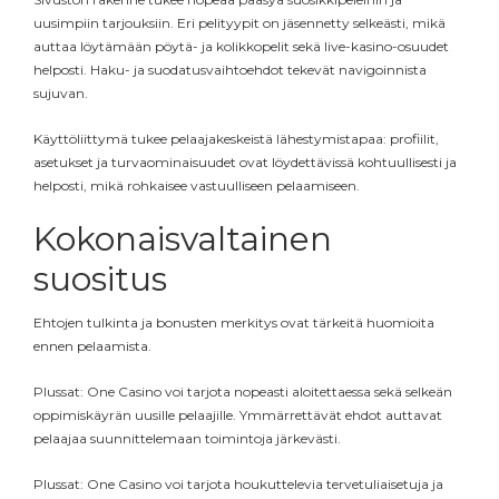
uusimpiin tarjouksiin. Eri pelityypit on jäsennetty selkeästi, mikä
auttaa löytämään pöytä- ja kolikkopelit sekä live-kasino-osuudet
helposti. Haku- ja suodatusvaihtoehdot tekevät navigoinnista
sujuvan.
Käyttöliittymä tukee pelaajakeskeistä lähestymistapaa: profiilit,
asetukset ja turvaominaisuudet ovat löydettävissä kohtuullisesti ja
helposti, mikä rohkaisee vastuulliseen pelaamiseen.
Kokonaisvaltainen
suositus
Ehtojen tulkinta ja bonusten merkitys ovat tärkeitä huomioita
ennen pelaamista.
Plussat: One Casino voi tarjota nopeasti aloitettaessa sekä selkeän
oppimiskäyrän uusille pelaajille. Ymmärrettävät ehdot auttavat
pelaajaa suunnittelemaan toimintoja järkevästi.
Plussat: One Casino voi tarjota houkuttelevia tervetuliaisetuja ja