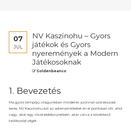
NV Kaszinohu – Gyors
07
játékok és Gyors
JUL
nyeremények a Modern
Játékosoknak
Goldenbeanco
1. Bevezetés
Ma gyors tempójú világunkban mindenki azonnali szórakozást
keres. NV Kaszinohu ezt az adrenalinlöketet éri el pontosan ott, ahol
vagy, akár egy rövid ebédszünetben, akár várva a következő
találkozód végét.