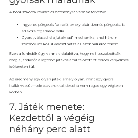
A bónuszkörök rövidre és hatékonyra vannak tervezve.
Ingyenes pörgetés funkció, amely akár tizenöt pörgetést is
ad extra fogadások nélkül.
Gyors „válaszd ki a jutalmad” mechanika, ahol három
szimbólum közül választhatsz az azonnali kreditekért.
Ezek a funkciók úgy vannak kialakítva, hogy ne hosszabbítsák
meg a játékidőt a legtöbb játékos által célozott öt perces kényelmes
időkereten túl.
Az eredmény egy olyan játék, amely olyan, mint egy gyors
hullámvasút—tele csavarokkal, de soha nem ragad egy végtelen
körben.
7. Játék menete:
Kezdettől a végéig
néhány perc alatt