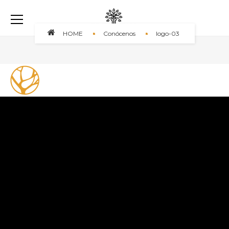
HOME
Conócenos
logo-03