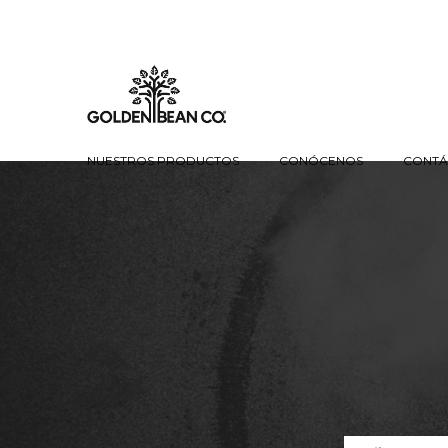
NUESTROS PRODUCTOS
CONÓCENOS
CONTÁ