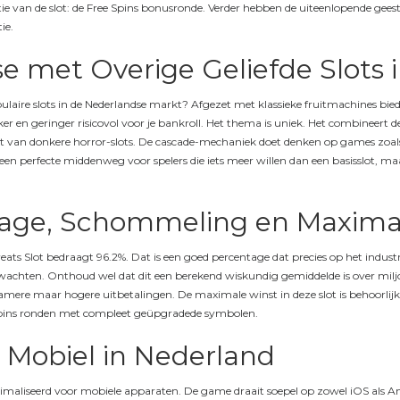
actie van de slot: de Free Spins bonusronde. Verder hebben de uiteenlopende ge
ie.
se met Overige Geliefde Slots 
ulaire slots in de Nederlandse markt? Afgezet met klassieke fruitmachines biedt
ker en geringer risicovol voor je bankroll. Het thema is uniek. Het combineert
 het van donkere horror-slots. De cascade-mechaniek doet denken op games zoa
s een perfecte middenweg voor spelers die iets meer willen dan een basisslot, m
tage, Schommeling en Maxima
ats Slot bedraagt 96.2%. Dat is een goed percentage dat precies op het industr
achten. Onthoud wel dat dit een berekend wiskundig gemiddelde is over miljoe
ere maar hogere uitbetalingen. De maximale winst in deze slot is behoorlijk, t
spins ronden met compleet geüpgradede symbolen.
n Mobiel in Nederland
imaliseerd voor mobiele apparaten. De game draait soepel op zowel iOS als An