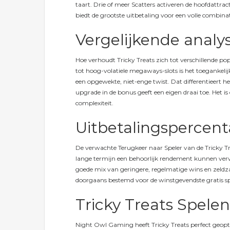
taart. Drie of meer Scatters activeren de hoofdattr
biedt de grootste uitbetaling voor een volle combinat
Vergelijkende analy
Hoe verhoudt Tricky Treats zich tot verschillende pop
tot hoog-volatiele megaways-slots is het toegankelij
een opgewekte, niet-enge twist. Dat differentieert
upgrade in de bonus geeft een eigen draai toe. Het i
complexiteit.
Uitbetalingspercen
De verwachte Terugkeer naar Speler van de Tricky Tre
lange termijn een behoorlijk rendement kunnen verw
goede mix van geringere, regelmatige wins en zeldzam
doorgaans bestemd voor de winstgevendste gratis 
Tricky Treats Spele
Night Owl Gaming heeft Tricky Treats perfect geopt