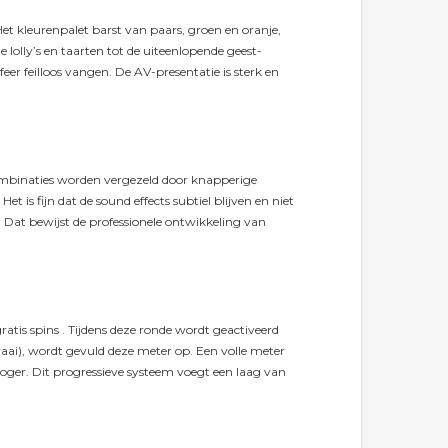
t kleurenpalet barst van paars, groen en oranje,
 lolly’s en taarten tot de uiteenlopende geest-
eer feilloos vangen. De AV-presentatie is sterk en
combinaties worden vergezeld door knapperige
 is fijn dat de sound effects subtiel blijven en niet
. Dat bewijst de professionele ontwikkeling van
gratis spins . Tijdens deze ronde wordt geactiveerd
raai), wordt gevuld deze meter op. Een volle meter
oger. Dit progressieve systeem voegt een laag van