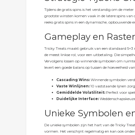
Tijdens de gratis spins is het verstandig om de mete
grootste winsten komen vaak in de latere spins va
reeks gratis spins in een dynamische, opbouwende erva
Gameplay en Raster
Tricky Treats maakt gebruik van een standaard 5×3 ra
de meest linkse rol, voor een uitbetaling. Die simpel
Vervolgens lossen op winnende symbolen om ruimte t
levert een goede balans op tussen de hoeveelheid va
Cascading Wins:
Winnende symbolen verdwi
Vaste Winlijnen:
10 vaststaande lijnen zorge
Gemiddelde Volatiliteit:
Perfect voor spel
Duidelijke Interface:
Weddenschapskeuze, 
Unieke Symbolen en
De unieke symbolen zijn het hart van de Tricky Tr
vormen. Het verschijnt regelmatig en kan ook onderd