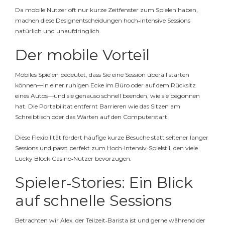
Da mobile Nutzer oft nur kurze Zeitfenster zum Spielen haben,
machen diese Designentscheidungen hoch‑intensive Sessions
natürlich und unaufdringlich.
Der mobile Vorteil
Mobiles Spielen bedeutet, dass Sie eine Session überall starten
können—in einer ruhigen Ecke im Büro oder auf dem Rücksitz
eines Autos—und sie genauso schnell beenden, wie sie begonnen
hat. Die Portabilität entfernt Barrieren wie das Sitzen am
Schreibtisch oder das Warten auf den Computerstart.
Diese Flexibilität fördert häufige kurze Besuche statt seltener langer
Sessions und passt perfekt zum Hoch‑Intensiv‑Spielstil, den viele
Lucky Block Casino‑Nutzer bevorzugen.
Spieler‑Stories: Ein Blick
auf schnelle Sessions
Betrachten wir Alex, der Teilzeit‑Barista ist und gerne während der