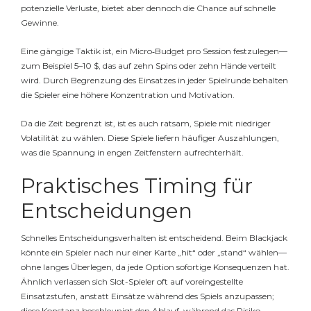
potenzielle Verluste, bietet aber dennoch die Chance auf schnelle
Gewinne.
Eine gängige Taktik ist, ein Micro‑Budget pro Session festzulegen—
zum Beispiel 5–10 $, das auf zehn Spins oder zehn Hände verteilt
wird. Durch Begrenzung des Einsatzes in jeder Spielrunde behalten
die Spieler eine höhere Konzentration und Motivation.
Da die Zeit begrenzt ist, ist es auch ratsam, Spiele mit niedriger
Volatilität zu wählen. Diese Spiele liefern häufiger Auszahlungen,
was die Spannung in engen Zeitfenstern aufrechterhält.
Praktisches Timing für
Entscheidungen
Schnelles Entscheidungsverhalten ist entscheidend. Beim Blackjack
könnte ein Spieler nach nur einer Karte „hit“ oder „stand“ wählen—
ohne langes Überlegen, da jede Option sofortige Konsequenzen hat.
Ähnlich verlassen sich Slot-Spieler oft auf voreingestellte
Einsatzstufen, anstatt Einsätze während des Spiels anzupassen;
diese Konstanz beschleunigt den Ablauf, während das Risiko