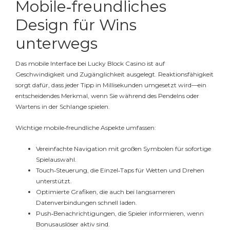
Mobile‑freundliches
Design für Wins
unterwegs
Das mobile Interface bei Lucky Block Casino ist auf
Geschwindigkeit und Zugänglichkeit ausgelegt. Reaktionsfähigkeit
sorgt dafür, dass jeder Tipp in Millisekunden umgesetzt wird—ein
entscheidendes Merkmal, wenn Sie während des Pendelns oder
Wartens in der Schlange spielen.
Wichtige mobile‑freundliche Aspekte umfassen:
Vereinfachte Navigation mit großen Symbolen für sofortige
Spielauswahl.
Touch‑Steuerung, die Einzel‑Taps für Wetten und Drehen
unterstützt.
Optimierte Grafiken, die auch bei langsameren
Datenverbindungen schnell laden.
Push‑Benachrichtigungen, die Spieler informieren, wenn
Bonusauslöser aktiv sind.