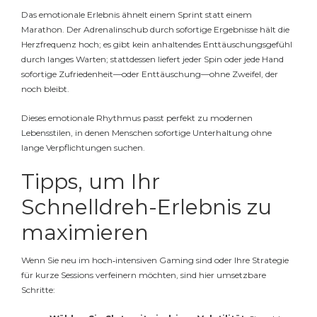
Das emotionale Erlebnis ähnelt einem Sprint statt einem
Marathon. Der Adrenalinschub durch sofortige Ergebnisse hält die
Herzfrequenz hoch; es gibt kein anhaltendes Enttäuschungsgefühl
durch langes Warten; stattdessen liefert jeder Spin oder jede Hand
sofortige Zufriedenheit—oder Enttäuschung—ohne Zweifel, der
noch bleibt.
Dieses emotionale Rhythmus passt perfekt zu modernen
Lebensstilen, in denen Menschen sofortige Unterhaltung ohne
lange Verpflichtungen suchen.
Tipps, um Ihr
Schnelldreh-Erlebnis zu
maximieren
Wenn Sie neu im hoch‑intensiven Gaming sind oder Ihre Strategie
für kurze Sessions verfeinern möchten, sind hier umsetzbare
Schritte: