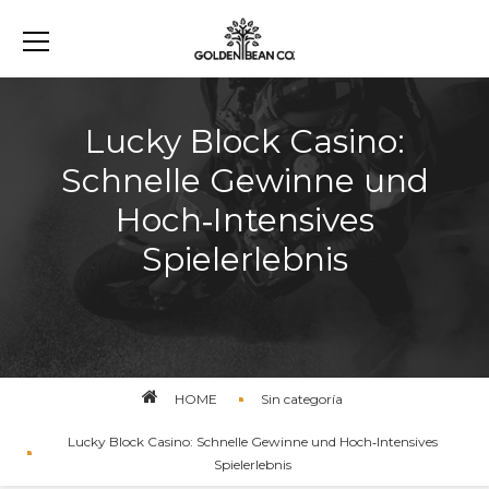
Lucky Block Casino:
Schnelle Gewinne und
Hoch‑Intensives
Spielerlebnis
HOME
Sin categoría
Lucky Block Casino: Schnelle Gewinne und Hoch‑Intensives
Spielerlebnis