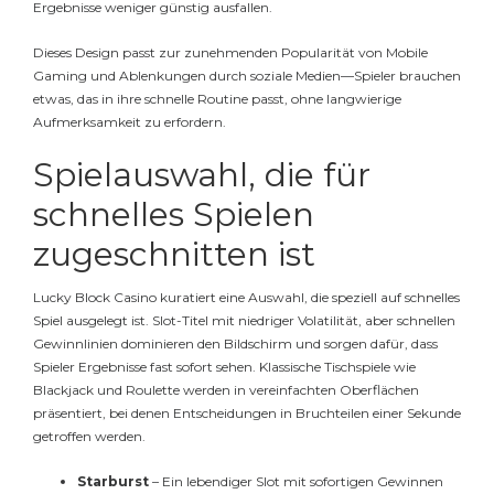
Ergebnisse weniger günstig ausfallen.
Dieses Design passt zur zunehmenden Popularität von Mobile
Gaming und Ablenkungen durch soziale Medien—Spieler brauchen
etwas, das in ihre schnelle Routine passt, ohne langwierige
Aufmerksamkeit zu erfordern.
Spielauswahl, die für
schnelles Spielen
zugeschnitten ist
Lucky Block Casino kuratiert eine Auswahl, die speziell auf schnelles
Spiel ausgelegt ist. Slot-Titel mit niedriger Volatilität, aber schnellen
Gewinnlinien dominieren den Bildschirm und sorgen dafür, dass
Spieler Ergebnisse fast sofort sehen. Klassische Tischspiele wie
Blackjack und Roulette werden in vereinfachten Oberflächen
präsentiert, bei denen Entscheidungen in Bruchteilen einer Sekunde
getroffen werden.
Starburst
– Ein lebendiger Slot mit sofortigen Gewinnen