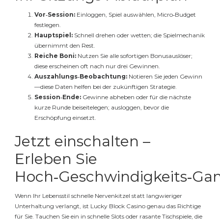
Vor‑Session:
Einloggen, Spiel auswählen, Micro‑Budget
festlegen.
Hauptspiel:
Schnell drehen oder wetten; die Spielmechanik
übernimmt den Rest.
Reiche Boni:
Nutzen Sie alle sofortigen Bonusauslöser;
diese erscheinen oft nach nur drei Gewinnen.
Auszahlungs‑Beobachtung:
Notieren Sie jeden Gewinn
—diese Daten helfen bei der zukünftigen Strategie.
Session‑Ende:
Gewinne abheben oder für die nächste
kurze Runde beiseitelegen; ausloggen, bevor die
Erschöpfung einsetzt.
Jetzt einschalten –
Erleben Sie
Hoch‑Geschwindigkeits‑Ga
Wenn Ihr Lebensstil schnelle Nervenkitzel statt langwieriger
Unterhaltung verlangt, ist Lucky Block Casino genau das Richtige
für Sie. Tauchen Sie ein in schnelle Slots oder rasante Tischspiele, die