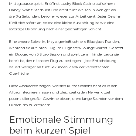
Mittagspause spielt. Er öffnet Lucky Block Casino auf seinem
Handy, wählt Starburst und dreht fünf Walzen in weniger als
dreißig Sekunden, bevor er wieder zur Arbeit geht. Jeder Gewinn
fühlt sich sofort an; selbst eine kleine Auszahlung ist wie eine
sofortige Belohnung nach einer geschäftigen Schicht.
Eine andere Spielerin, Maya, genießt schnelle Blackjack‑Runden,
während sie auf ihren Flug im Flughafen‑Lounge wartet. Sie setzt
ein Budget von 5 $ pro Session und spielt zehn Hände, bevor sie
bereit ist, den nächsten Flug zu besteigen—jede Entscheidung
dauert weniger als fünf Sekunden, dank der vereinfachten
Oberfläche.
Diese Anekdoten zeigen, wie sich kurze Sessions nahtlos in den
Alltag integrieren lassen und gleichzeitig den Nervenkitzel
potenzieller großer Gewinne bieten, ohne lange Stunden vor dem
Bildschirm zu erfordern.
Emotionale Stimmung
beim kurzen Spiel