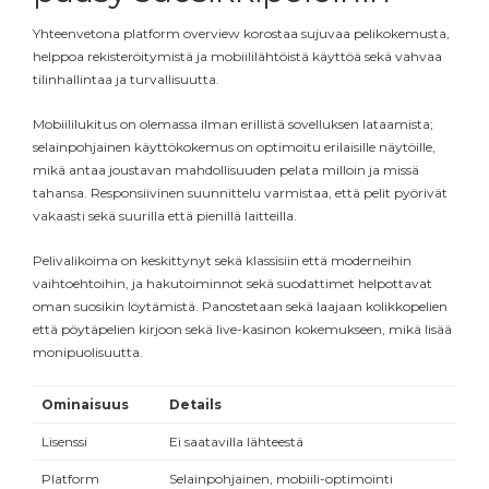
Yhteenvetona platform overview korostaa sujuvaa pelikokemusta,
helppoa rekisteröitymistä ja mobiililähtöistä käyttöä sekä vahvaa
tilinhallintaa ja turvallisuutta.
Mobiililukitus on olemassa ilman erillistä sovelluksen lataamista;
selainpohjainen käyttökokemus on optimoitu erilaisille näytöille,
mikä antaa joustavan mahdollisuuden pelata milloin ja missä
tahansa. Responsiivinen suunnittelu varmistaa, että pelit pyörivät
vakaasti sekä suurilla että pienillä laitteilla.
Pelivalikoima on keskittynyt sekä klassisiin että moderneihin
vaihtoehtoihin, ja hakutoiminnot sekä suodattimet helpottavat
oman suosikin löytämistä. Panostetaan sekä laajaan kolikkopelien
että pöytäpelien kirjoon sekä live-kasinon kokemukseen, mikä lisää
monipuolisuutta.
Ominaisuus
Details
Lisenssi
Ei saatavilla lähteestä
Platform
Selainpohjainen, mobiili-optimointi