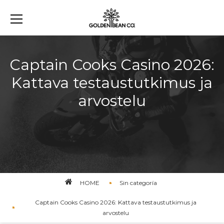
Captain Cooks Casino 2026:
Kattava testaustutkimus ja
arvostelu
HOME
Sin categoría
Captain Cooks Casino 2026: Kattava testaustutkimus ja
arvostelu