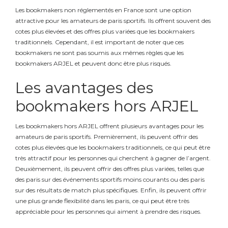
Les bookmakers non réglementés en France sont une option
attractive pour les amateurs de paris sportifs. Ils offrent souvent des
cotes plus élevées et des offres plus variées que les bookmakers
traditionnels. Cependant, il est important de noter que ces
bookmakers ne sont pas soumis aux mêmes règles que les
bookmakers ARJEL et peuvent donc être plus risqués.
Les avantages des
bookmakers hors ARJEL
Les bookmakers hors ARJEL offrent plusieurs avantages pour les
amateurs de paris sportifs. Premièrement, ils peuvent offrir des
cotes plus élevées que les bookmakers traditionnels, ce qui peut être
très attractif pour les personnes qui cherchent à gagner de l’argent.
Deuxièmement, ils peuvent offrir des offres plus variées, telles que
des paris sur des événements sportifs moins courants ou des paris
sur des résultats de match plus spécifiques. Enfin, ils peuvent offrir
une plus grande flexibilité dans les paris, ce qui peut être très
appréciable pour les personnes qui aiment à prendre des risques.