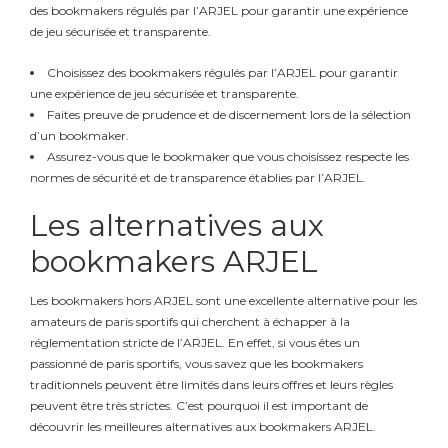
des bookmakers régulés par l’ARJEL pour garantir une expérience
de jeu sécurisée et transparente.
Choisissez des bookmakers régulés par l’ARJEL pour garantir
une expérience de jeu sécurisée et transparente.
Faites preuve de prudence et de discernement lors de la sélection
d’un bookmaker.
Assurez-vous que le bookmaker que vous choisissez respecte les
normes de sécurité et de transparence établies par l’ARJEL.
Les alternatives aux
bookmakers ARJEL
Les bookmakers hors ARJEL sont une excellente alternative pour les
amateurs de paris sportifs qui cherchent à échapper à la
réglementation stricte de l’ARJEL. En effet, si vous êtes un
passionné de paris sportifs, vous savez que les bookmakers
traditionnels peuvent être limités dans leurs offres et leurs règles
peuvent être très strictes. C’est pourquoi il est important de
découvrir les meilleures alternatives aux bookmakers ARJEL.