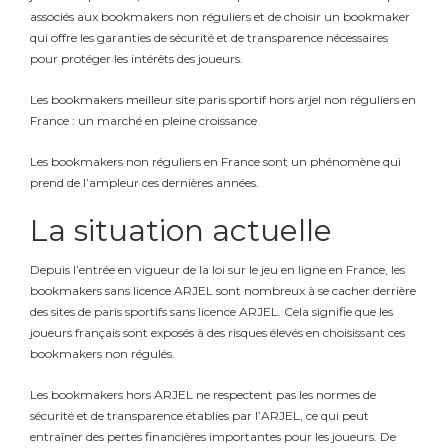
associés aux bookmakers non réguliers et de choisir un bookmaker
qui offre les garanties de sécurité et de transparence nécessaires
pour protéger les intérêts des joueurs.
Les bookmakers
meilleur site paris sportif hors arjel
non réguliers en
France : un marché en pleine croissance
Les bookmakers non réguliers en France sont un phénomène qui
prend de l’ampleur ces dernières années.
La situation actuelle
Depuis l’entrée en vigueur de la loi sur le jeu en ligne en France, les
bookmakers sans licence ARJEL sont nombreux à se cacher derrière
des sites de paris sportifs sans licence ARJEL. Cela signifie que les
joueurs français sont exposés à des risques élevés en choisissant ces
bookmakers non régulés.
Les bookmakers hors ARJEL ne respectent pas les normes de
sécurité et de transparence établies par l’ARJEL, ce qui peut
entraîner des pertes financières importantes pour les joueurs. De