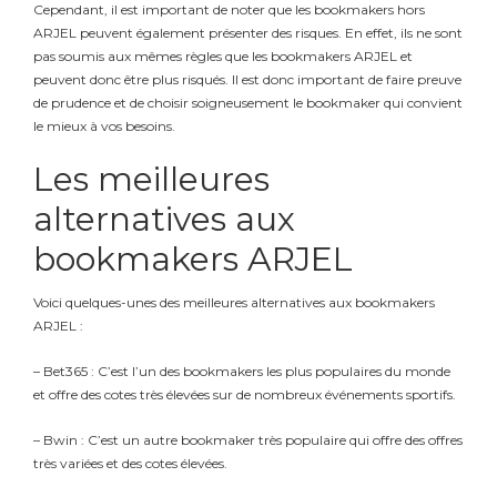
Cependant, il est important de noter que les bookmakers hors
ARJEL peuvent également présenter des risques. En effet, ils ne sont
pas soumis aux mêmes règles que les bookmakers ARJEL et
peuvent donc être plus risqués. Il est donc important de faire preuve
de prudence et de choisir soigneusement le bookmaker qui convient
le mieux à vos besoins.
Les meilleures
alternatives aux
bookmakers ARJEL
Voici quelques-unes des meilleures alternatives aux bookmakers
ARJEL :
– Bet365 : C’est l’un des bookmakers les plus populaires du monde
et offre des cotes très élevées sur de nombreux événements sportifs.
– Bwin : C’est un autre bookmaker très populaire qui offre des offres
très variées et des cotes élevées.