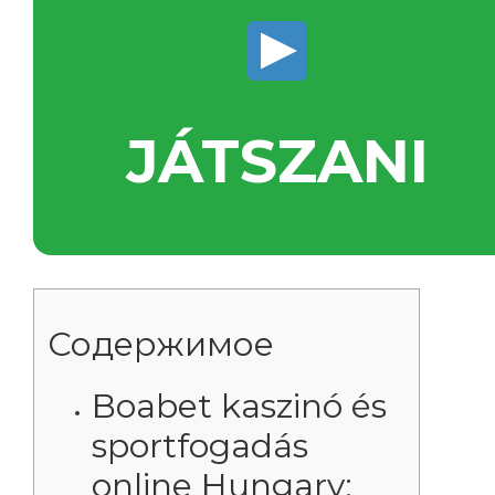
JÁTSZANI
Содержимое
Boabet kaszinó és
sportfogadás
online Hungary: