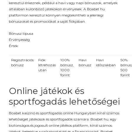
keresztül érkeznek, például a havi vagy napi bónuszok, amelyek
általában különböző játékokon érvényesek. A Boabet hu
platformon keresztül könnyen megtekintheti a jelenlegi
bónuszokat és promociókat a saját fiókjában.
Bónusz típusa
Érvényesség
Érték
Regisztrációs
Fiók
100%
Havi
Havi
50%
bónusz
létrehozás
bónusz,
bónusz
időszakban
bónus
után
1000
500
forint
forint
Online játékok és
sportfogadás lehetőségei
Boabet kaszinó és sportfogadás online Hungaryban kínál számos
lehetőséget játékosok és sportfogadók számára. Boabet hu, egy
biztonságos és jogosult online játékos platform, kínál számos
játékot, beleértve a szórakoztatást és a finanszírozást. Boabet