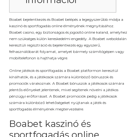
Boabet bejelentkezés és Boabet belépés a legegyszerűbb módja a
kaszinó és sportfogadás online élményének megnyitásához.
Boabet casino, egy biztonságos és jogosító online kaland, amelyhez
nem szükséges külön kereskedelmi engedély. A Boabet weboldalán
keresztüli regisztráció és bejelentkezés egy egyszerű,
felhasználóbarát folyamat, amelyet bármely számítógépen vagy
mobiltelefonon is hajthatja végre.
Online játékok és sportfogadás a Boabet platformon keresztül
kínálhatók, és a játékosok számára különböző bónuszok és
promociók várakoznak. A Boabet bónuszok a játékosok számára
jelentős előnyeket jelentenek, mivel segítenek növelni a játékos
pénzügyi erőforrásait. A Boabet promociók pedig a játékosok
számára különböző lehetőségeket nyújtanak a játék és
sportfogadás élményének megtervezésére.
Boabet kaszinó és
sportfogadás online