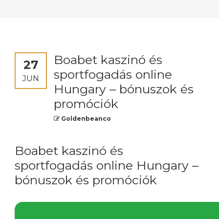
Boabet kaszinó és
27
sportfogadás online
JUN
Hungary – bónuszok és
promóciók
Goldenbeanco
Boabet kaszinó és
sportfogadás online Hungary –
bónuszok és promóciók