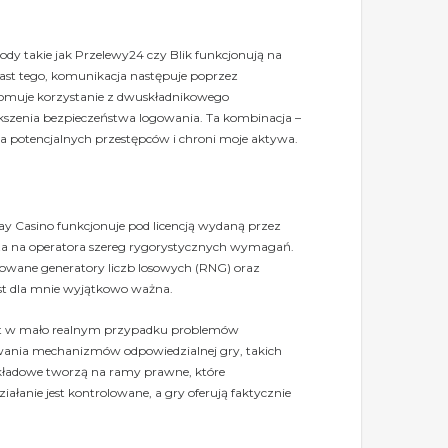
y takie jak Przelewy24 czy Blik funkcjonują na
ast tego, komunikacja następuje poprzez
romuje korzystanie z dwuskładnikowego
ększenia bezpieczeństwa logowania. Ta kombinacja –
za potencjalnych przestępców i chroni moje aktywa.
ay Casino funkcjonuje pod licencją wydaną przez
sza na operatora szereg rygorystycznych wymagań.
owane generatory liczb losowych (RNG) oraz
est dla mnie wyjątkowo ważna.
wet w mało realnym przypadku problemów
owania mechanizmów odpowiedzialnej gry, takich
 składowe tworzą na ramy prawne, które
ałanie jest kontrolowane, a gry oferują faktycznie