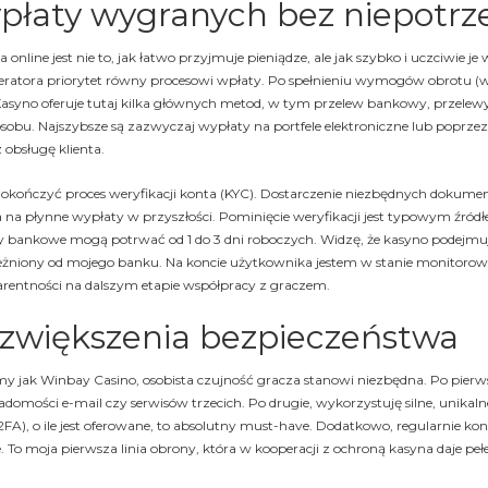
łaty wygranych bez niepotrze
ine jest nie to, jak łatwo przyjmuje pieniądze, ale jak szybko i uczciwie j
eratora priorytet równy procesowi wpłaty. Po spełnieniu wymogów obrotu (wa
asyno oferuje tutaj kilka głównych metod, w tym przelew bankowy, przelewy
posobu. Najszybsze są zazwyczaj wypłaty na portfele elektroniczne lub poprze
obsługę klienta.
dokończyć proces weryfikacji konta (KYC). Dostarczenie niezbędnych dokumen
na płynne wypłaty w przyszłości. Pominięcie weryfikacji jest typowym źród
ery bankowe mogą potrwać od 1 do 3 dni roboczych. Widzę, że kasyno podejm
ależniony od mojego banku. Na koncie użytkownika jestem w stanie monitorowa
rentności na dalszym etapie współpracy z graczem.
 zwiększenia bezpieczeństwa
 jak Winbay Casino, osobista czujność gracza stanowi niezbędna. Po pierwsz
domości e-mail czy serwisów trzecich. Po drugie, wykorzystuję silne, unikaln
A), o ile jest oferowane, to absolutny must-have. Dodatkowo, regularnie kont
o moja pierwsza linia obrony, która w kooperacji z ochroną kasyna daje peł