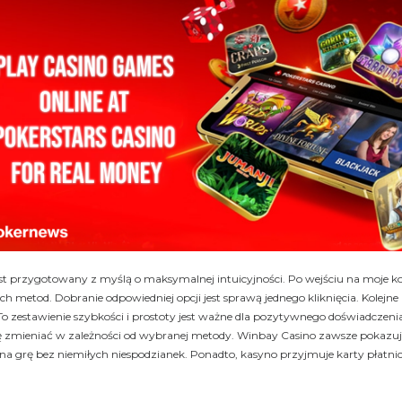
 przygotowany z myślą o maksymalnej intuicyjności. Po wejściu na moje kont
 metod. Dobranie odpowiedniej opcji jest sprawą jednego kliknięcia. Kolejne k
To zestawienie szybkości i prostoty jest ważne dla pozytywnego doświadczenia
zmieniać w zależności od wybranej metody. Winbay Casino zawsze pokazuj
 na grę bez niemiłych niespodzianek. Ponadto, kasyno przyjmuje karty płatnicz