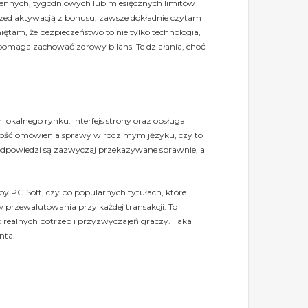
ziennych, tygodniowych lub miesięcznych limitów
zed aktywacją z bonusu, zawsze dokładnie czytam
ętam, że bezpieczeństwo to nie tylko technologia,
spomaga zachować zdrowy bilans. Te działania, choć
a
okalnego rynku. Interfejs strony oraz obsługa
liwość omówienia sprawy w rodzimym języku, czy to
że odpowiedzi są zazwyczaj przekazywane sprawnie, a
by PG Soft, czy po popularnych tytułach, które
 przewalutowania przy każdej transakcji. To
do realnych potrzeb i przyzwyczajeń graczy. Taka
nta.