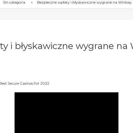
Sin categoría
Bezpieczne wpłaty i błyskawiczne wygrane na Winbay C
ty i błyskawiczne wygrane na 