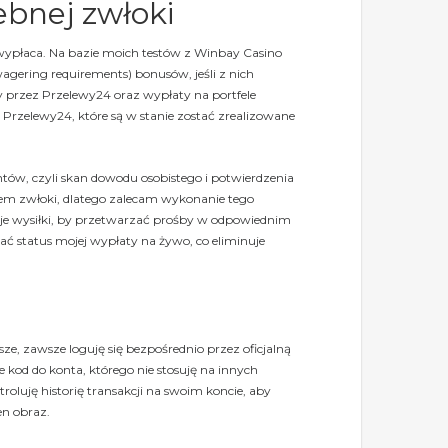
bnej zwłoki
e wypłaca. Na bazie moich testów z Winbay Casino
gering requirements) bonusów, jeśli z nich
 przez Przelewy24 oraz wypłaty na portfele
z Przelewy24, które są w stanie zostać zrealizowane
tów, czyli skan dowodu osobistego i potwierdzenia
łem zwłoki, dlatego zalecam wykonanie tego
uje wysiłki, by przetwarzać prośby w odpowiednim
ć status mojej wypłaty na żywo, co eliminuje
e, zawsze loguję się bezpośrednio przez oficjalną
e kod do konta, którego nie stosuję na innych
roluję historię transakcji na swoim koncie, aby
en obraz.