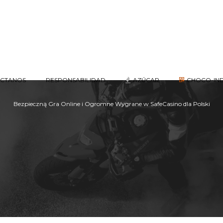
CTANOS
RESPONSABILIDAD
AZÚCAR
CHOCO-IN
Bezpieczną Gra Online i Ogromne Wygrane w SafeCasino dla Polski