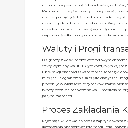
miałem do wyboru z pośród przelewów, kart (Visa, Ma
Minimalne i najwyższe kwoty depozytów są jasno o
razu rozpocząć grę. Jeśli chodzi o transakcje wypłat
niewielu godzin do kilku dni roboczych. Kasyno prz
niewykonalne. Przed pierwszą wypłatą konieczne je
wypłacone środki dotarły do mnie w podanym okres
Waluty i Progi trans
Dla graczy z Polski bardzo komfortowym elementem 
efekty wymiany walut i ukryte koszty wynikające
lub w sekcji płatności zawsze można zobaczyć obow
miesiąca. Te ograniczenia są często elastyczne i 
proponuje w większości przypadków szansę osobistej
tworzy poczucie bezpieczeństwa i umożliwia mi or
jasnymi zasadami.
Proces Zakładania K
Rejestracja w SafeCasino została zaprojektowana z
dostarczenia niezbędnych informacji: imię i nazwisko