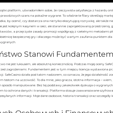
tki platform, uświadomiłem sobie, że rzeczywista satysfakcja z hazardu on
prawdziwych szans na pokaźne wygrane. To właśnie te filary określają mark
dka, by ocenić, czy dostarcza ona nie tylko ekscytującą rozrywkę, ale także 
ie jest kolejnym kasynem w sieci, ale starannie zaprojektowaną przestrzenią
 dostawców, a przejrzyste zasady promocji współgrają z rzetelnymi metodami
 obietnicę bezpiecznej gry i dlaczego może być wartym zaufania punktem dla
wygranych.
eństwo Stanowi Fundamentem
wo nie jest luksusem, ale absolutną koniecznością. Podczas mojej oceny Saf
zed zagrożeniami. Fundamentem jest w tym miejscu licencja wystawiona pr
ji. SafeCasino działa pod takim nadzorem, co oznacza, że jego działalność zo
testom na uczciwość. To dla mnie, jako gracza, istotna informacja – wiem, 
n sposób manipulowane. Bez tej podstawy jakakolwiek dyskusja o wygranych 
 to ochrona danych i transakcji. Platforma stosuje zaawansowane szyfrow
rzesyłanych informacji. Moje dane osobowe, historia transakcji oraz szczegóły