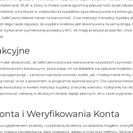
stercard), BLIK-a, który w Polsce zyskał ogromną popularność dzięki błyskawi
kreślone, a fundusze w większości przypadków są przekazywane na konto gry
, SafeCasino kładzie nacisk na klarowność. Czas realizacji transakcji wypłaty 
estrzega
także
regulacji, że wypłata środków jest dokonywana tą samą drogą, któ
st wykonanie wymienionej procedury KYC. W mojej praktyce proces ten, choć 
ie.
akcyjne
jest okoliczność, że SafeCasino pozwala realizowanie wszystkich czynności 
 z notowaniami bankowymi, pozwalając mi na dokładne zarządzanie środków
iązujące progi – zarówno najniższe wartości wpłat, jak i maksymalne limity
mogą rosnąć wraz z poziomem w programie lojalnościowym. Dla użytkowników,
 konsultacji w kwestii realizacji wypłaty znacznej wartości, rozłożonej na r
ganizować zabawę w dłuższym okresie, będąc pewnym, że w razie wygranej mo
onta i Weryfikowania Konta
 uwzględnieniem prostoty i szybkością działania, co osobiście mogłem zwery
, miejsca zamieszkania, datę urodzenia, adresu e-mail oraz telefonu. Istotne 