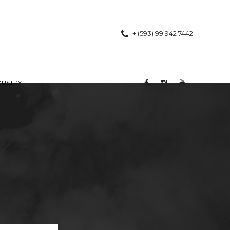
+ (593) 99 942 7442
DUSTRY