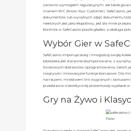
zarówno wymogiem regulacyjnym, ale także gwaranc
mianem KYC (Know Your Customer). SafeCasino, jak
dokumentów lub wyraźnych zdjęć dokumentu tożsamo
niektórych jest jako kłopotliwy, jest dla mnie prze
Kontrola w SafeCasino poszła gładko, a obsługa po
Wybór Gier w SafeC
SafeCasino imponuje skalą i mnogością swojej kolek
biblioteka jest starannie skomponowana, z wyraźnym
światowych dostawców oprogramowania, takich jak
rozgrywki i innowacyjne funkcje bonusowe. Dla mn
narracjami, mnóstwem linii wygranych i bonusami j
przedstawia o teoretycznej procentowej wypłacie 
Gry na Żywo i Klasy
Prawdziwą perłą w koronie SafeCasino jest, moim z