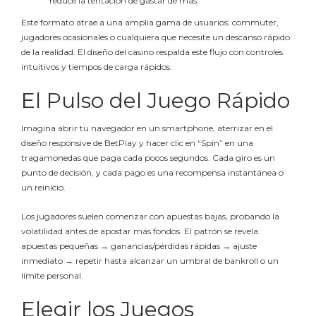
reduce la tentación de gastar de más.
Este formato atrae a una amplia gama de usuarios: commuter,
jugadores ocasionales o cualquiera que necesite un descanso rápido
de la realidad. El diseño del casino respalda este flujo con controles
intuitivos y tiempos de carga rápidos.
El Pulso del Juego Rápido
Imagina abrir tu navegador en un smartphone, aterrizar en el
diseño responsive de BetPlay y hacer clic en “Spin” en una
tragamonedas que paga cada pocos segundos. Cada giro es un
punto de decisión, y cada pago es una recompensa instantánea o
un reinicio.
Los jugadores suelen comenzar con apuestas bajas, probando la
volatilidad antes de apostar más fondos. El patrón se revela:
apuestas pequeñas → ganancias/pérdidas rápidas → ajuste
inmediato → repetir hasta alcanzar un umbral de bankroll o un
límite personal.
Elegir los Juegos