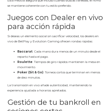
Esta mezcla asegura que incluso cuando buscas variedad, el ritmo
se mantiene coherente con tu estilo preferido.
Juegos con Dealer en vivo
para acción rápida
Si deseas un elemento social sin sacrificar velocidad, los dealers en
vivo de BetPlay y Evolution Gaming ofrecen rondas rápidas:
Baccarat
: Cada mano dura menos de un minuto desde el
reparto hasta el pago.
Roulette
: Tiempos de giro rápidos mantienen la mesa en
movimiento.
Poker (Sit & Go)
: Torneos cortos que terminan en menos
de diez minutos.
La transmisión en vivo añade autenticidad, manteniendo la
experiencia ajustada a horarios apretados.
Gestión de tu bankroll en