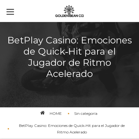
BetPlay Casino: Emociones
de Quick‑Hit para el
Jugador de Ritmo
Acelerado
HOME
Sin categoría
BetPlay Casino: Emociones de Quick‑Hit para el Jugador de
Ritmo Acelerado