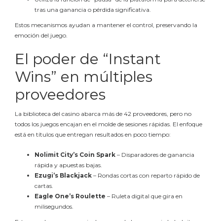
tras una ganancia o pérdida significativa.
Estos mecanismos ayudan a mantener el control, preservando la
emoción del juego.
El poder de “Instant
Wins” en múltiples
proveedores
La biblioteca del casino abarca más de 42 proveedores, pero no
todos los juegos encajan en el molde de sesiones rápidas. El enfoque
está en títulos que entregan resultados en poco tiempo:
Nolimit City’s Coin Spark
– Disparadores de ganancia
rápida y apuestas bajas.
Ezugi’s Blackjack
– Rondas cortas con reparto rápido de
cartas.
Eagle One’s Roulette
– Ruleta digital que gira en
milisegundos.