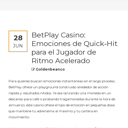
BetPlay Casino:
28
Emociones de Quick‑Hit
JUN
para el Jugador de
Ritmo Acelerado
Goldenbeanco
Para quienes buscan emociones instantáneas sin el largo proceso,
BetPlay ofrece un playground construido alrededor de acción
rápida y resultados nítidos. Ya sea lanzando una moneda en un
descanso para café o probando tragamonedas durante la hora de
almuerzo, este casino ofrece el tipo de emoción en pequeñas dosis
que mantiene tu adrenalina al máximo y tu cartera en
movimiento.