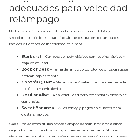
adecuados para velocidad
relámpago
No todos los títulos se adaptan al ritmo acelerado. BetPlay
selecciona su biblioteca para incluir juegos que entregan pagos
rápidos y tiempos de inactividad mínimos.
Starburst
– Carretes de neón clásicos con respins rápidos y
baja volatilidad.
Book of Dead
– Tema del antiguo Egipto; los giros gratis se
activan rápidamente.
Gonzo’s Quest
– Mecánica de Avalanche que mantiene la
acción en movimiento.
Dead or Alive
– Alta volatilidad pero potencial explosivo de
ganancias.
Sweet Bonanza
– Wilds sticky y pagos en clusters para
clusters rápidos.
Cada uno de estos títulos ofrece tiempos de spin inferiores a cinco
segundos, permitiendo a los jugadores experimentar múltiples
ciclos en un minuto. La emoción proviene de ver cómo los patrones