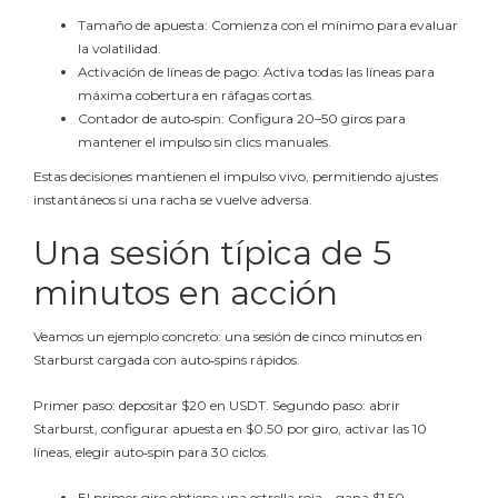
Tamaño de apuesta: Comienza con el mínimo para evaluar
la volatilidad.
Activación de líneas de pago: Activa todas las líneas para
máxima cobertura en ráfagas cortas.
Contador de auto‑spin: Configura 20–50 giros para
mantener el impulso sin clics manuales.
Estas decisiones mantienen el impulso vivo, permitiendo ajustes
instantáneos si una racha se vuelve adversa.
Una sesión típica de 5
minutos en acción
Veamos un ejemplo concreto: una sesión de cinco minutos en
Starburst cargada con auto‑spins rápidos.
Primer paso: depositar $20 en USDT. Segundo paso: abrir
Starburst, configurar apuesta en $0.50 por giro, activar las 10
líneas, elegir auto‑spin para 30 ciclos.
El primer giro obtiene una estrella roja – gana $1.50.