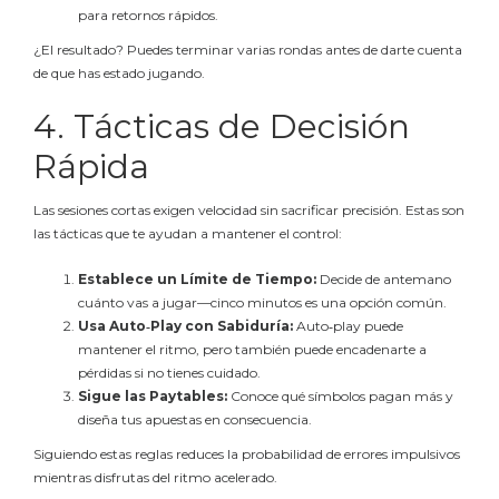
para retornos rápidos.
¿El resultado? Puedes terminar varias rondas antes de darte cuenta
de que has estado jugando.
4. Tácticas de Decisión
Rápida
Las sesiones cortas exigen velocidad sin sacrificar precisión. Estas son
las tácticas que te ayudan a mantener el control:
Establece un Límite de Tiempo:
Decide de antemano
cuánto vas a jugar—cinco minutos es una opción común.
Usa Auto‑Play con Sabiduría:
Auto‑play puede
mantener el ritmo, pero también puede encadenarte a
pérdidas si no tienes cuidado.
Sigue las Paytables:
Conoce qué símbolos pagan más y
diseña tus apuestas en consecuencia.
Siguiendo estas reglas reduces la probabilidad de errores impulsivos
mientras disfrutas del ritmo acelerado.