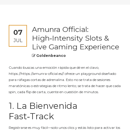
Amunra Official:
07
High‑Intensity Slots &
JUL
Live Gaming Experience
Goldenbeanco
Cuando buscas una emoción rápida que dé en el clavo,
https://
https://amunra-oficial.es/
/ ofrece un playground diseñado
para ráfagas cortas de adrenalina. Esto no se trata de sesiones
maratónicas o estrategias de ritmo lento; se trata de hacer que cada
spin, cada flip de carta, cuente en cuestión de minutos.
1. La Bienvenida
Fast‑Track
Registrarse es muy fácil—solo unos clics y estás listo para activar los