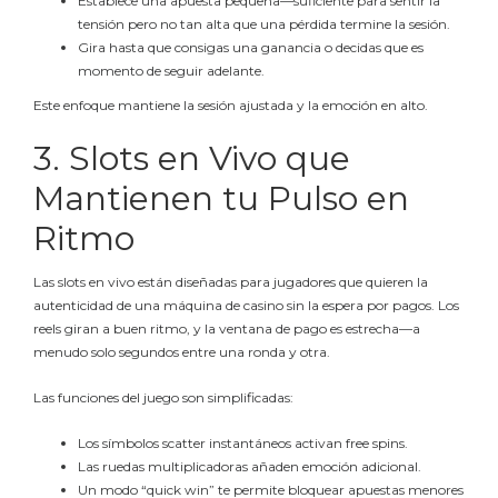
Establece una apuesta pequeña—suficiente para sentir la
tensión pero no tan alta que una pérdida termine la sesión.
Gira hasta que consigas una ganancia o decidas que es
momento de seguir adelante.
Este enfoque mantiene la sesión ajustada y la emoción en alto.
3. Slots en Vivo que
Mantienen tu Pulso en
Ritmo
Las slots en vivo están diseñadas para jugadores que quieren la
autenticidad de una máquina de casino sin la espera por pagos. Los
reels giran a buen ritmo, y la ventana de pago es estrecha—a
menudo solo segundos entre una ronda y otra.
Las funciones del juego son simplificadas:
Los símbolos scatter instantáneos activan free spins.
Las ruedas multiplicadoras añaden emoción adicional.
Un modo “quick win” te permite bloquear apuestas menores