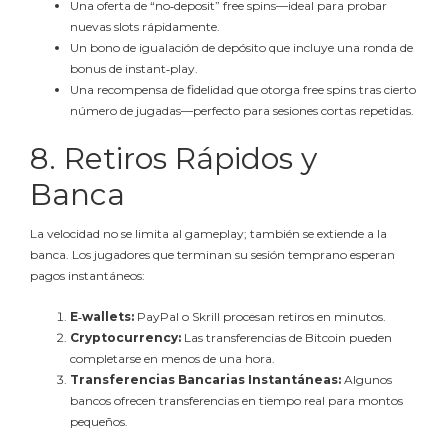
Una oferta de “no‑deposit” free spins—ideal para probar
nuevas slots rápidamente.
Un bono de igualación de depósito que incluye una ronda de
bonus de instant‑play.
Una recompensa de fidelidad que otorga free spins tras cierto
número de jugadas—perfecto para sesiones cortas repetidas.
8. Retiros Rápidos y
Banca
La velocidad no se limita al gameplay; también se extiende a la
banca. Los jugadores que terminan su sesión temprano esperan
pagos instantáneos:
E‑wallets:
PayPal o Skrill procesan retiros en minutos.
Cryptocurrency:
Las transferencias de Bitcoin pueden
completarse en menos de una hora.
Transferencias Bancarias Instantáneas:
Algunos
bancos ofrecen transferencias en tiempo real para montos
pequeños.